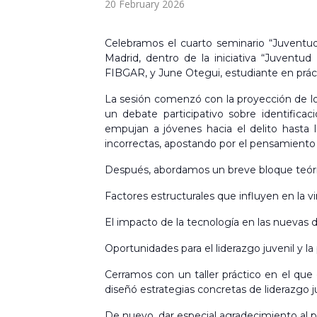
20 February 2026
Celebramos el cuarto seminario “Juventud
Madrid, dentro de la iniciativa “Juventu
FIBGAR, y June Otegui, estudiante en prác
La sesión comenzó con la proyección de los
un debate participativo sobre identifica
empujan a jóvenes hacia el delito hasta 
incorrectas, apostando por el pensamiento c
Después, abordamos un breve bloque teóri
Factores estructurales que influyen en la vin
El impacto de la tecnología en las nuevas 
Oportunidades para el liderazgo juvenil y la
Cerramos con un taller práctico en el que el
diseñó estrategias concretas de liderazgo j
De nuevo, dar especial agradecimiento al pro