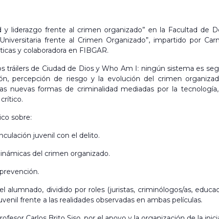
 y liderazgo frente al crimen organizado” en la Facultad de
d Universitaria frente al Crimen Organizado”, impartido por C
ticas y colaboradora en FIBGAR.
 tráilers de Ciudad de Dios y Who Am I: ningún sistema es segu
ción, percepción de riesgo y la evolución del crimen organiza
las nuevas formas de criminalidad mediadas por la tecnología,
rítico.
co sobre:
culación juvenil con el delito.
dinámicas del crimen organizado.
 prevención.
 alumnado, dividido por roles (juristas, criminólogos/as, educado
uvenil frente a las realidades observadas en ambas películas.
fesor Carlos Brito Siso, por el apoyo y la organización de la inicia