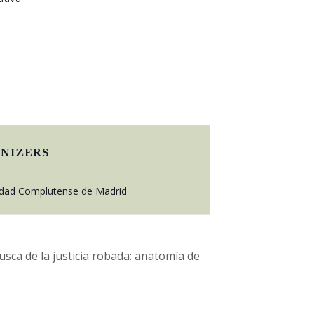
NIZERS
idad Complutense de Madrid
sca de la justicia robada: anatomía de