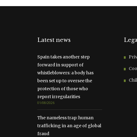
Latest news
Lega
Spain takes another step
Pri
forward in support of
Coo
whistleblowers: a body has
Chil
been set up to oversee the
protection of those who
report irregularities
01/08/2026
The nameless trap: human
trafficking in an age of global
fraud