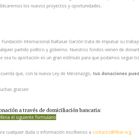
blicaremos los nuevos proyectos y oportunidades.
 Fundación Internacional Baltasar Garzón trata de impulsar su trab
alquier partido político y gobierno. Nuestros fondos vienen de donant
e sea tu aportación es un gran estímulo para que podamos seguir tr
cuerda que, con la nueva Ley de Mecenazgo,
tus donaciones pued
uchas gracias!
onación a través de domiciliación bancaria:
llena el siguiente formulario
ra cualquier duda o información escríbenos a
contacto@fibar.org