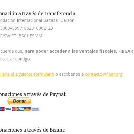
onación a través de transferencia:
ndación Internacional Baltasar Garzón
S3000495971862810002123
IC/SWIFT: BSCHESMM
cuerda que,
para poder acceder a las ventajas fiscales, FIBGA
ntactar contigo.
llena el siguiente formulario
o escríbenos a
contacto@fibar.org
onaciones a través de Paypal:
onaciones a través de Bizum: