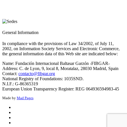
General Information
In compliance with the provisions of Law 34/2002, of July 11,
2002, on Information Society Services and Electronic Commerce,
the general information data of this Web site are indicated below:
Name: Fundación Internacional Baltasar Garzón -FIBGAR-
Address: C. de Lyon, 9, local 8, Moratalaz, 28030 Madrid, Spain
Contact:
contacto@fibgar.org
National Registry of Foundations: 1035SND.
N.I.F.: G-86365319
European Union Transparency Register: REG 064936594983-45
Made by
Mad Pages
x
facebook
youtube
instagram