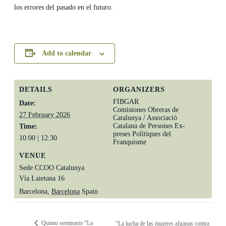
los errores del pasado en el futuro.
Add to calendar
DETAILS
ORGANIZERS
FIBGAR
Date:
Comisiones Obreras de
27 February 2026
Catalunya / Associació
Catalana de Persones Ex-
Time:
preses Polítiques del
10:00 | 12:30
Franquisme
VENUE
Sede CCOO Catalunya
Vía Laietana 16
Barcelona
,
Barcelona
Spain
Quinto seminario “La
“La lucha de las mujeres afganas contra