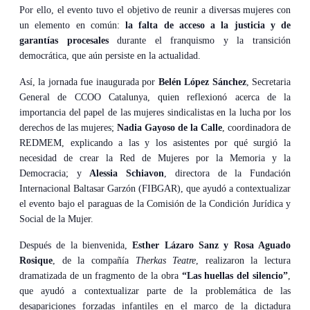
Por ello, el evento tuvo el objetivo de reunir a diversas mujeres con
un elemento en común:
la falta de acceso a la justicia y de
garantías procesales
durante el franquismo y la transición
democrática, que aún persiste en la actualidad.
Así, la jornada fue inaugurada por
Belén López Sánchez
, Secretaria
General de CCOO Catalunya, quien reflexionó acerca de la
importancia del papel de las mujeres sindicalistas en la lucha por los
derechos de las mujeres;
Nadia Gayoso de la Calle
, coordinadora de
REDMEM, explicando a las y los asistentes por qué surgió la
necesidad de crear la Red de Mujeres por la Memoria y la
Democracia; y
Alessia Schiavon
, directora de la Fundación
Internacional Baltasar Garzón (FIBGAR), que ayudó a contextualizar
el evento bajo el paraguas de la Comisión de la Condición Jurídica y
Social de la Mujer.
Después de la bienvenida,
Esther Lázaro Sanz y Rosa Aguado
Rosique
, de la compañía
Therkas Teatre
, realizaron la lectura
dramatizada de un fragmento de la obra
“Las huellas del silencio”
,
que ayudó a contextualizar parte de la problemática de las
desapariciones forzadas infantiles en el marco de la dictadura