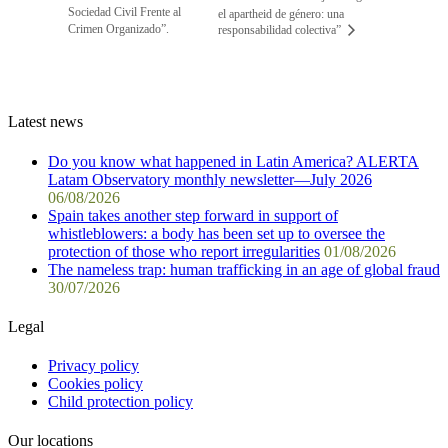
Sociedad Civil Frente al
el apartheid de género: una
Crimen Organizado”.
responsabilidad colectiva”
Latest news
Do you know what happened in Latin America? ALERTA
Latam Observatory monthly newsletter—July 2026
06/08/2026
Spain takes another step forward in support of
whistleblowers: a body has been set up to oversee the
protection of those who report irregularities
01/08/2026
The nameless trap: human trafficking in an age of global fraud
30/07/2026
Legal
Privacy policy
Cookies policy
Child protection policy
Our locations