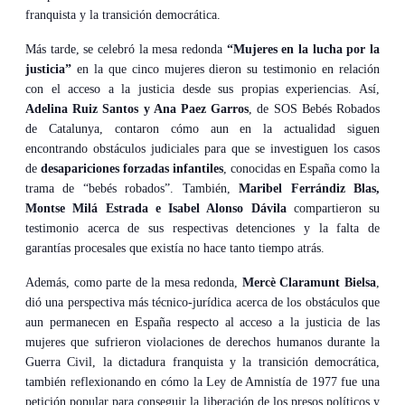
franquista y la transición democrática.
Más tarde, se celebró la mesa redonda
“Mujeres en la lucha por la
justicia”
en la que cinco mujeres dieron su testimonio en relación
con el acceso a la justicia desde sus propias experiencias. Así,
Adelina Ruiz Santos y Ana Paez Garros
, de SOS Bebés Robados
de Catalunya, contaron cómo aun en la actualidad siguen
encontrando obstáculos judiciales para que se investiguen los casos
de
desapariciones forzadas infantiles
, conocidas en España como la
trama de “bebés robados”. También,
Maribel Ferrándiz Blas,
Montse Milá Estrada e Isabel Alonso Dávila
compartieron su
testimonio acerca de sus respectivas detenciones y la falta de
garantías procesales que existía no hace tanto tiempo atrás.
Además, como parte de la mesa redonda,
Mercè Claramunt Bielsa
,
dió una perspectiva más técnico-jurídica acerca de los obstáculos que
aun permanecen en España respecto al acceso a la justicia de las
mujeres que sufrieron violaciones de derechos humanos durante la
Guerra Civil, la dictadura franquista y la transición democrática,
también reflexionando en cómo la Ley de Amnistía de 1977 fue una
petición popular para conseguir la liberación de los presos políticos y