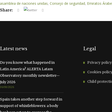
asamblea de naciones unidas
,
Consejo de seguridad
,
Emiratos Árabe
Share:
Latest news
Legal
Do you know what happened in
Privacy policy
Latin America? ALERTA Latam
Cookies polic
Observatory monthly newsletter—
Child protecti
July 2026
06/08/2026
Spain takes another step forward in
support of whistleblowers: a body