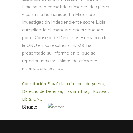
Libia se han cometido crímenes de guerra
y contra la humanidad La Misión de
Investigación Independiente sobre Libia,
cumpliendo el mandato encomendado
por el Consejo de Derechos Humanos de
la ONU en su resolución 43/39, ha
presentado su informe en el que se
reportan indicios sólidos de crímenes
internacionales. La...
Constitución Española
,
crímenes de guerra
,
Derecho de Defensa
,
Hashim Thaçi
,
Kosovo
,
Libia
,
ONU
Share: