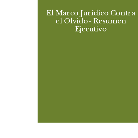
Ejecutivo
El Marco Jurídico Contra
Análisis internacional y comparado sobre lo
el Olvido- Resumen
fundamentos jurídicos de la memori
Ejecutivo
democrátic
Descargar