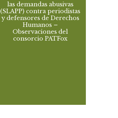
las demandas abusivas
BLUEPRINT FOR FREESPEECH
(SLAPP) contra periodistas
FIBGAR
y defensores de Derechos
Humanos –
Feeback on the proposal of the EU
Observaciones del
Directive on protecting persons who
consorcio PATFox
engage in public participation from
manifestly unfounded or abusive court
proceedings (“Strategic lawsuits against
public participation”).
Descargar