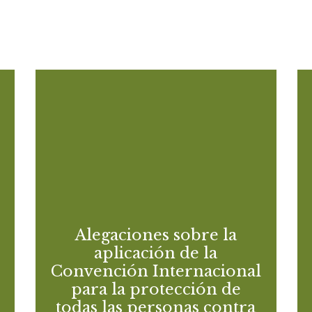
Alegaciones sobre la
aplicación de la
Convención Internacional
para la protección de
todas las personas contra
las desapariciones
forzadas por el Estado
o
Alegaciones sobre la
español
n
aplicación de la
n
Convención Internacional
FIBGAR
e
para la protección de
Contribución al examen de la información
e
todas las personas contra