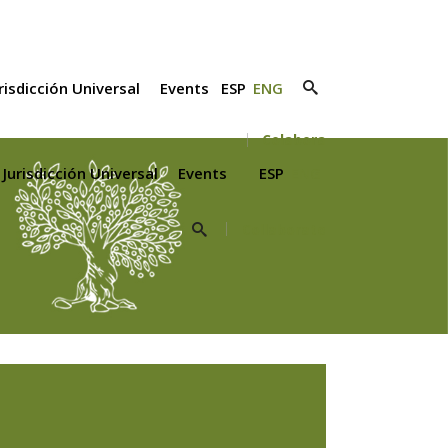
risdicción Universal
Events
ESP
ENG
Colabora
Jurisdicción Universal
Events
ESP
ENG
Collaborate