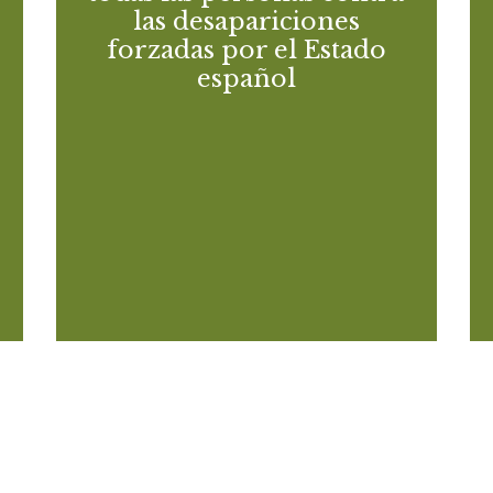
complementaria proporcionada por el
s
las desapariciones
Estado español sobre la aplicación de la
,
forzadas por el Estado
Convención Internacional para la protección
s
español
de todas las personas contra las
a
desapariciones forzadas (art. 29.4 de la
a
Convención)-21º periodo de sesiones (13-24
s
de septiembre de 2021)
a
e
.
Descargar