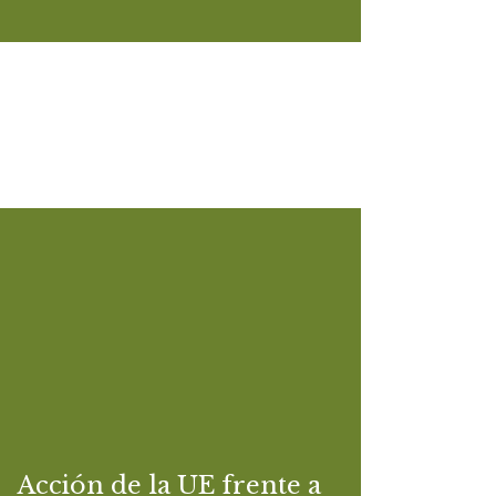
Acción de la UE frente a
las demandas abusivas
(SLAPP) contra periodistas
y defensores de Derechos
Humanos –
Observaciones del
Acción de la UE frente a
consorcio PATFox