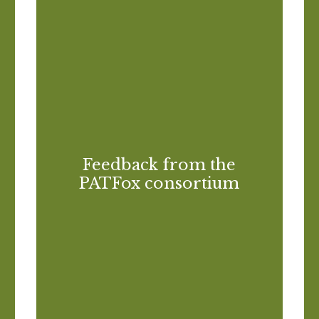
Feedback from the
PATFox consortium
FIBGAR
f
d
Feedback on the Council of Europe Draft
h
Recommendation of the Committee of
Feedback from the
d
Ministers to member states on countering
PATFox consortium
C
the use of SLAPPs
Descargar