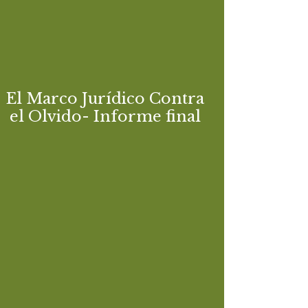
El Marco Jurídico Contra
el Olvido- Informe final
Análisis internacional y comparado sobre los
fundamentos jurídicos de la memoria
El Marco Jurídico Contra
democrática
el Olvido- Informe final
Descargar