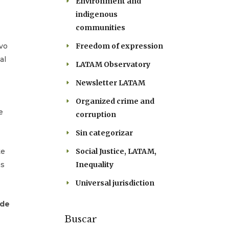
Environment and
indigenous
communities
evo
Freedom of expression
al
LATAM Observatory
Newsletter LATAM
Organized crime and
e
corruption
Sin categorizar
te
Social Justice, LATAM,
as
Inequality
Universal jurisdiction
 de
Buscar