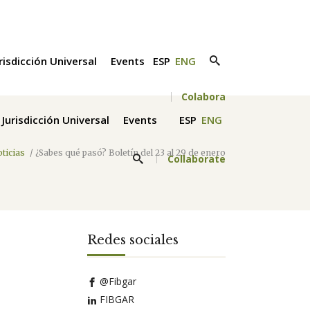
risdicción Universal
Events
ESP
ENG
Colabora
Jurisdicción Universal
Events
ESP
ENG
oticias
/
¿Sabes qué pasó? Boletín del 23 al 29 de enero
Collaborate
Redes sociales
@Fibgar
FIBGAR