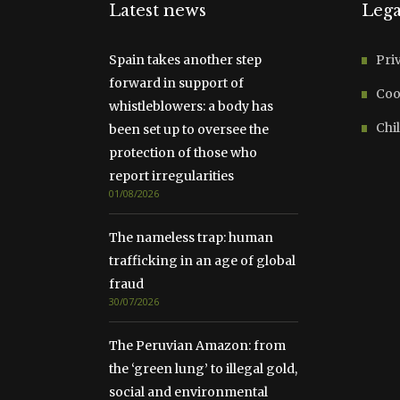
Latest news
Lega
Spain takes another step
Pri
forward in support of
Coo
whistleblowers: a body has
Chil
been set up to oversee the
protection of those who
report irregularities
01/08/2026
The nameless trap: human
trafficking in an age of global
fraud
30/07/2026
The Peruvian Amazon: from
the ‘green lung’ to illegal gold,
social and environmental