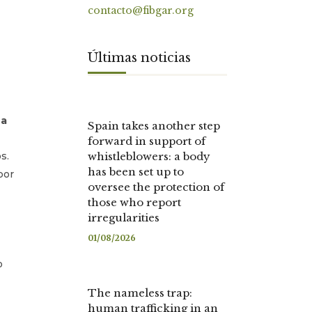
contacto@fibgar.org
Últimas noticias
ña
Spain takes another step
forward in support of
s.
whistleblowers: a body
has been set up to
por
oversee the protection of
those who report
irregularities
01/08/2026
o
The nameless trap:
human trafficking in an