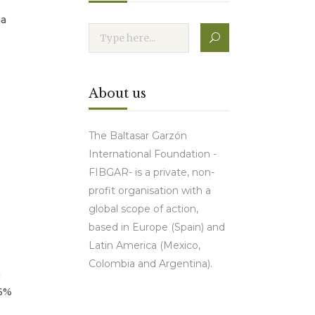
ha
About us
The Baltasar Garzón
International Foundation -
FIBGAR- is a private, non-
profit organisation with a
global scope of action,
based in Europe (Spain) and
Latin America (Mexico,
Colombia and Argentina).
a
 6%
Contact