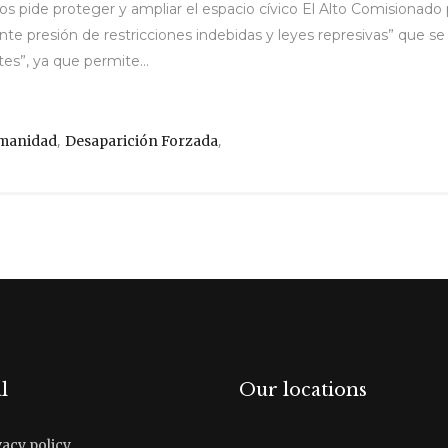
s pide proteger y ampliar el espacio cívico El Alto Comisiona
ente presión de restricciones indebidas y leyes represivas” que se
tes”, ya que permite...
,
,
manidad
Desaparición Forzada
l
Our locations
vacy policy