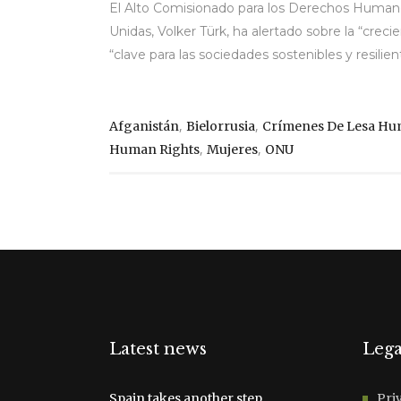
El Alto Comisionado para los Derechos Humano
Unidas, Volker Türk, ha alertado sobre la “creci
“clave para las sociedades sostenibles y resilien
,
,
Afganistán
Bielorrusia
Crímenes De Lesa Hu
,
,
Human Rights
Mujeres
ONU
Latest news
Lega
Spain takes another step
Pri