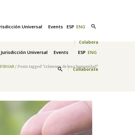
risdicción Universal
Events
ESP
ENG
Colabora
Jurisdicción Universal
Events
ESP
ENG
FIBGAR
/
Posts tagged "crímenes de lesa humanidad"
Collaborate