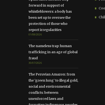
forward in support of
Coo
whistleblowers: a body has
Chil
been set up to oversee the
protection of those who
report irregularities
01/08/2026
The nameless trap: human
trafficking in an age of global
fraud
30/07/2026
The Peruvian Amazon: from
the ‘green lung’ to illegal gold,
social and environmental
conflicts: between
unenforced laws and
forgotten indigenous peoples