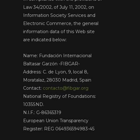
Law 34/2002, of July 11, 2002, on
Information Society Services and
Electronic Commerce, the general
information data of this Web site
are indicated below:
Name: Fundación Internacional
Baltasar Garzón -FIBGAR-
Address: C. de Lyon, 9, local 8,
Moratalaz, 28030 Madrid, Spain
Contact:
contacto@fibgar.org
National Registry of Foundations:
1035SND.
N.I.F.: G-86365319
European Union Transparency
Register: REG 064936594983-45