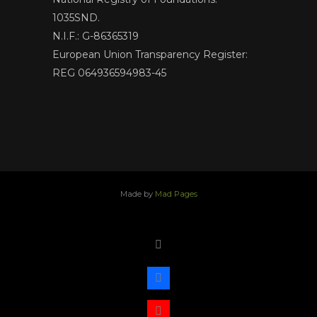
1035SND.
N.I.F.: G-86365319
European Union Transparency Register:
REG 064936594983-45
Made by
Mad Pages
x
facebook
youtube