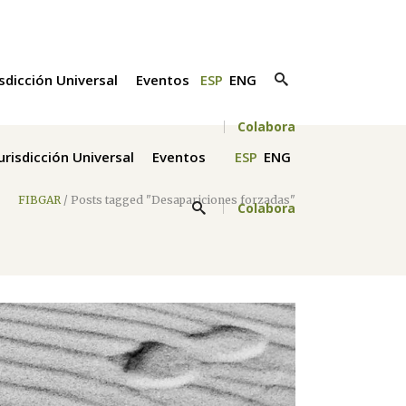
isdicción Universal
Eventos
ESP
ENG
Colabora
Jurisdicción Universal
Eventos
ESP
ENG
FIBGAR
/
Posts tagged "Desapariciones forzadas"
Colabora