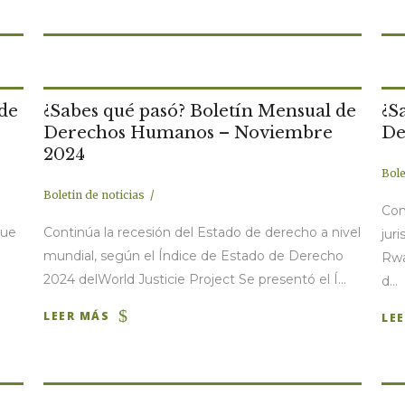
 de
¿Sabes qué pasó? Boletín Mensual de
¿S
Derechos Humanos – Noviembre
De
2024
Bole
Boletin de noticias
Com
que
Continúa la recesión del Estado de derecho a nivel
jur
mundial, según el Índice de Estado de Derecho
Rwa
2024 delWorld Justicie Project Se presentó el Í...
d...
LEER MÁS
LE