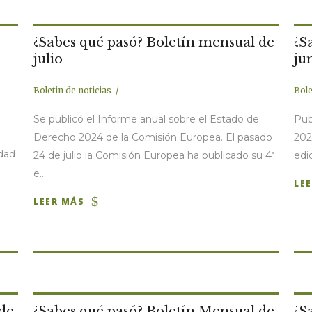
¿Sabes qué pasó? Boletín mensual de
¿S
julio
ju
Boletin de noticias
Bole
Se publicó el Informe anual sobre el Estado de
Pub
Derecho 2024 de la Comisión Europea. El pasado
202
dad
24 de julio la Comisión Europea ha publicado su 4ª
edi
e...
LE
LEER MÁS
 de
¿Sabes qué pasó? Boletín Mensual de
¿S