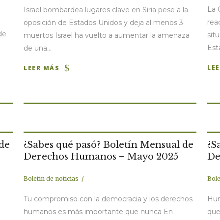
La 
Israel bombardea lugares clave en Siria pese a la
rea
oposición de Estados Unidos y deja al menos 3
de
sit
muertos Israel ha vuelto a aumentar la amenaza
Esta
de una...
LE
LEER MÁS
 de
¿Sabes qué pasó? Boletín Mensual de
¿S
Derechos Humanos – Mayo 2025
De
Boletin de noticias
Bole
l
Tu compromiso con la democracia y los derechos
Hun
humanos es más importante que nunca En
que