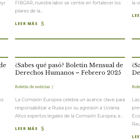
myr
FIBGAR, nuestra labor se centra en fortalecer los
la v
pilares de la...
LE
LEER MÁS
 de
¿Sabes qué pasó? Boletín Mensual de
¿S
Derechos Humanos – Febrero 2025
De
Boletin de noticias
Bole
os
La Comisión Europea celebra un avance clave para
Las
responsabilizar a Rusia por su agresión a Ucrania
pre
Altos expertos legales de la Comisión Europea, e...
Eco
Reu
LEER MÁS
LE