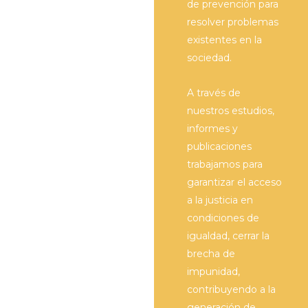
de prevención para
resolver problemas
existentes en la
sociedad.
A través de
nuestros estudios,
informes y
publicaciones
trabajamos para
garantizar el acceso
a la justicia en
condiciones de
igualdad, cerrar la
brecha de
impunidad,
contribuyendo a la
generación de