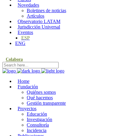
Novedades
Boletines de noticias
Artículos
Observatorio LATAM
Jurisdicción Universal
Eventos
ESP
ENG
Colabora
Home
Fundación
Quiénes somos
Qué hacemos
Gestión transparente
Proyectos
Educación
Investigación
Consultoría
Incidencia
Publicaciones