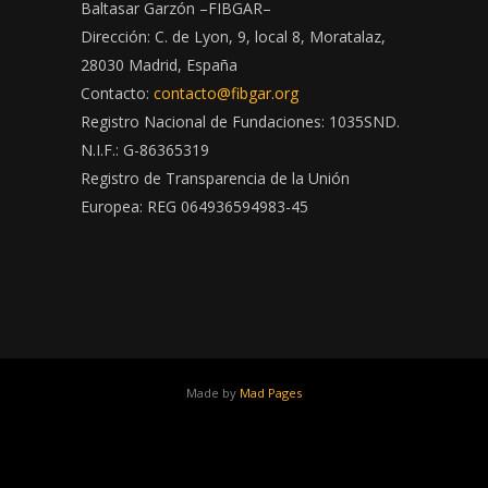
Baltasar Garzón –FIBGAR–
Dirección: C. de Lyon, 9, local 8, Moratalaz,
28030 Madrid, España
Contacto:
contacto@fibgar.org
Registro Nacional de Fundaciones: 1035SND.
N.I.F.: G-86365319
Registro de Transparencia de la Unión
Europea: REG 064936594983-45
Made by
Mad Pages
x