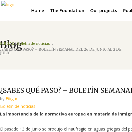
Home
The Foundation
Our projects
Publ
Blog
FIBGAR
/
Boletin de noticias
/
¿SABES QUÉ PASO? – BOLETÍN SEMANAL DEL 26 DE JUNIO AL 2 DE
JULIO
¿SABES QUÉ PASO? – BOLETÍN SEMANAL 
by
Fibgar
Boletin de noticias
La importancia de la normativa europea en materia de inmigra
El pasado 13 de junio se produjo el naufragio en aguas griegas del 