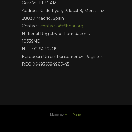
Garzón -FIBGAR-
Address: C. de Lyon, 9, local 8, Moratalaz,
28030 Madrid, Spain
Contact:
contacto@fibgar.org
National Registry of Foundations:
1035SND.
N.I.F.: G-86365319
European Union Transparency Register:
REG 064936594983-45
Made by
Mad Pages