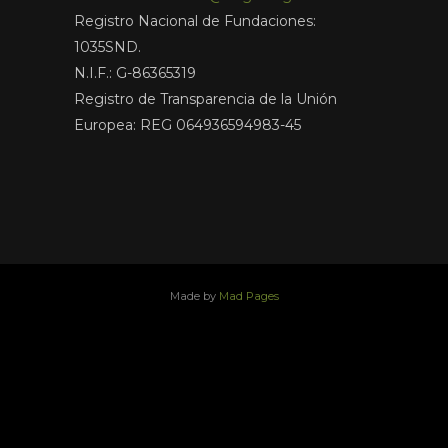
Registro Nacional de Fundaciones:
1035SND.
N.I.F.: G-86365319
Registro de Transparencia de la Unión
Europea: REG 064936594983-45
Made by
Mad Pages
x
facebook
youtube