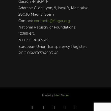
Garzón -FIBGAR-
Address: C. de Lyon, 9, local 8, Moratalaz,
28030 Madrid, Spain
Contact:
contacto@fibgar.org
National Registry of Foundations:
1035SND.
N.I.F.: G-86365319
European Union Transparency Register:
REG 064936594983-45
Made by
Mad Pages
x
facebook
youtube
instagram
linkedin