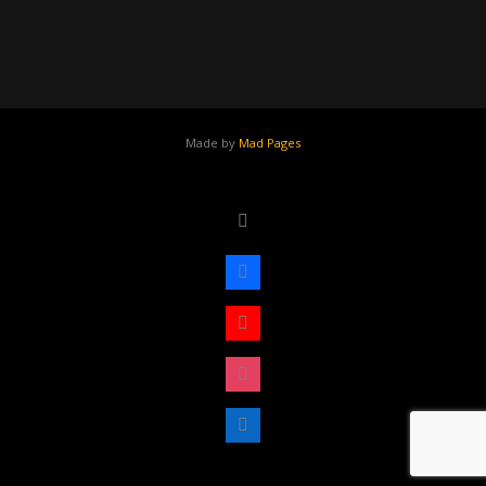
Made by
Mad Pages
x
facebook
youtube
instagram
linkedin