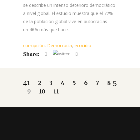
se describe un intenso deterioro democrático
a nivel global. El estudio muestra que el 72%
de la población global vive en autocracias –
un 46% más que hace...
corrupción
,
Democracia
,
ecocidio
Share:
1
2
3
4
5
6
7
8
9
10
11