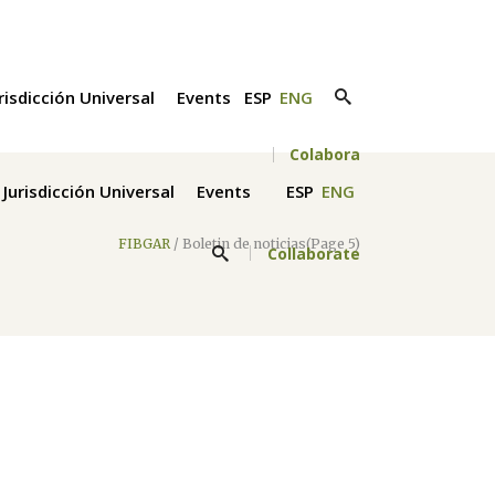
risdicción Universal
Events
ESP
ENG
Colabora
Jurisdicción Universal
Events
ESP
ENG
FIBGAR
/
Boletin de noticias
(Page 5)
Collaborate