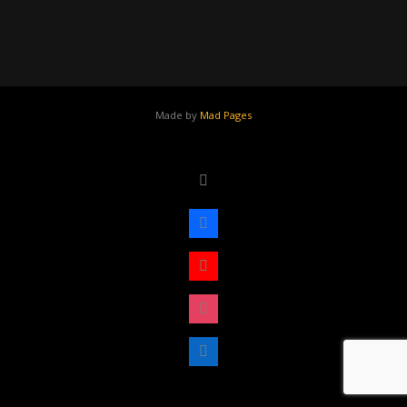
Made by
Mad Pages
x
facebook
youtube
instagram
linkedin