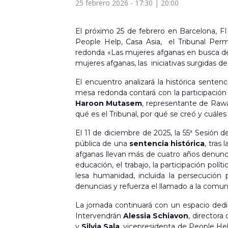
25 febrero 2026 - 17:30
|
20:00
El próximo 25 de febrero en Barcelona, F
People Help, Casa Asia, el Tribunal Perm
redonda «Las mujeres afganas en busca de la
mujeres afganas, las iniciativas surgidas de
El encuentro analizará la histórica sente
mesa redonda contará con la participación
Haroon Mutasem
, representante de Rawad
qué es el Tribunal, por qué se creó y cuáles 
El 11 de diciembre de 2025, la 55ª Sesión 
pública de una
sentencia histórica
, tras
afganas llevan más de cuatro años denuncian
educación, el trabajo, la participación po
lesa humanidad, incluida la persecución
denuncias y refuerza el llamado a la comuni
La jornada continuará con un espacio dedi
Intervendrán
Alessia Schiavon
, director
y
Silvia Sala
, vicepresidenta de People Hel