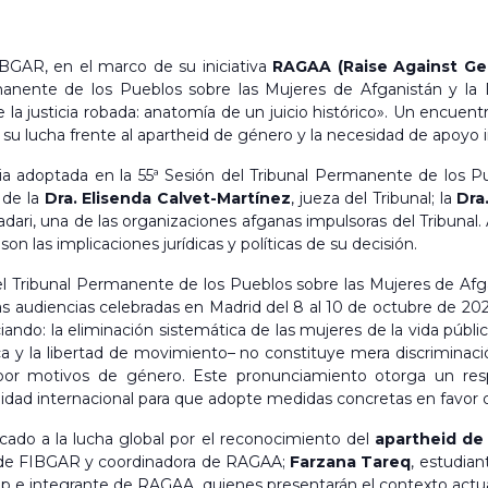
IBGAR, en el marco de su iniciativa
RAGAA (Raise Against Ge
anente de los Pueblos sobre las Mujeres de Afganistán y la 
 justicia robada: anatomía de un juicio histórico». Un encuentro d
 su lucha frente al apartheid de género y la necesidad de apoyo in
ncia adoptada en la 55ª Sesión del Tribunal Permanente de los P
 de la
Dra. Elisenda Calvet-Martínez
, jueza del Tribunal; la
Dra
ari, una de las organizaciones afganas impulsoras del Tribunal. 
son las implicaciones jurídicas y políticas de su decisión.
del Tribunal Permanente de los Pueblos sobre las Mujeres de Af
 las audiencias celebradas en Madrid del 8 al 10 de octubre de 20
do: la eliminación sistemática de las mujeres de la vida pública
lítica y la libertad de movimiento– no constituye mera discrimina
 por motivos de género. Este pronunciamiento otorga un res
dad internacional para que adopte medidas concretas en favor de 
cado a la lucha global por el reconocimiento del
apartheid de
a de FIBGAR y coordinadora de RAGAA;
Farzana Tareq
, estudia
p e integrante de RAGAA, quienes presentarán el contexto actual,