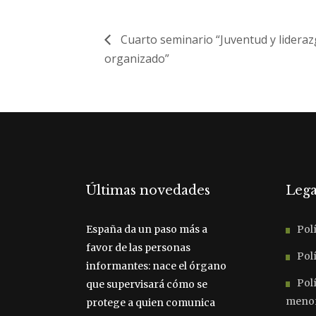
Cuarto seminario “Juventud y lideraz
organizado”
Últimas novedades
Lega
España da un paso más a
Polí
favor de las personas
Polí
informantes: nace el órgano
Pol
que supervisará cómo se
meno
protege a quien comunica