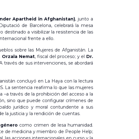
nder Apartheid in Afghanistan)
, junto a
Diputació de Barcelona, celebrará la mesa
estinado a visibilizar la resistencia de las
ternacional frente a ello.
ueblos sobre las Mujeres de Afganistán. La
. Orzala Nemat
, fiscal del proceso; y el
Dr.
A través de sus intervenciones, se abordará
ganistán concluyó en La Haya con la lectura
25. La sentencia reafirma lo que las mujeres
 –a través de la prohibición del acceso a la
ción, sino que puede configurar crímenes de
paldo jurídico y moral contundente a sus
la justicia y la rendición de cuentas.
 género
como crimen de lesa humanidad.
nte de medicina y miembro de People Help;
 las acciones internacionales en curso y la