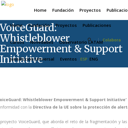
Home
Fundación
Proyectos
Publicaci
VoiceGuard:
Home
Fundación
Proyectos
Publicaciones
Whistleblower
Colabora
Cursos
Novedades
Observatorio LATAM
Empowerment & Support
Initiative
Jurisdicción Universal
Eventos
ESP
ENG
oiceGuard: Whistleblower Empowerment & Support Initiative
”
nformidad con la
Directiva de la UE sobre la protección de aler
 proyecto VoiceGuard, que aborda el reto de la fragmentación y la