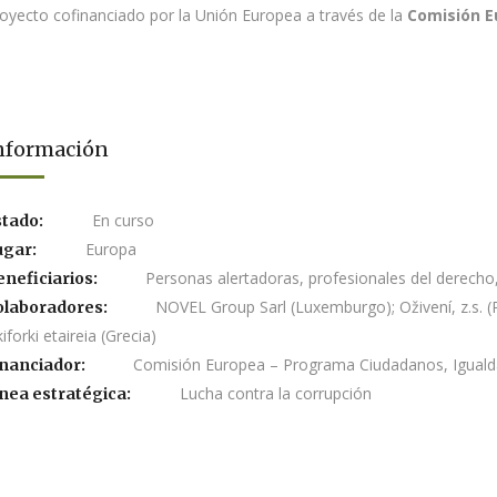
oyecto cofinanciado por la Unión Europea a través de la
Comisión E
nformación
En curso
stado:
Europa
ugar:
Personas alertadoras, profesionales del derecho
eneficiarios:
NOVEL Group Sarl (Luxemburgo); Oživení, z.s. (
olaboradores:
kiforki etaireia (Grecia)
Comisión Europea – Programa Ciudadanos, Iguald
inanciador:
Lucha contra la corrupción
nea estratégica: