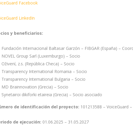
iceGuard Facebook
iceGuard LinkedIn
cios y beneficiarios:
Fundación Internacional Baltasar Garzón – FIBGAR (España) – Coor
NOVEL Group Sarl (Luxemburgo) – Socio
Oživení, z.s. (República Checa) – Socio
Transparency International Romania – Socio
Transparency International Bulgaria – Socio
MD Brainnovation (Grecia) – Socio
Synetairoi dikiforki etaireia (Grecia) – Socio asociado
úmero de identificación del proyecto:
101213588 – VoiceGuard 
eriodo de ejecución:
01.06.2025 – 31.05.2027