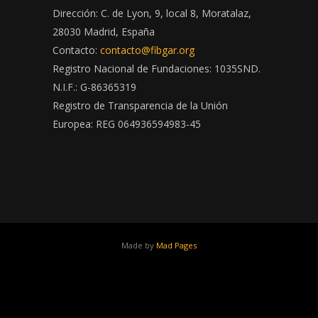
Dirección: C. de Lyon, 9, local 8, Moratalaz,
28030 Madrid, España
Contacto:
contacto@fibgar.org
Registro Nacional de Fundaciones: 1035SND.
N.I.F.: G-86365319
Registro de Transparencia de la Unión
Europea: REG 064936594983-45
Made by
Mad Pages
x