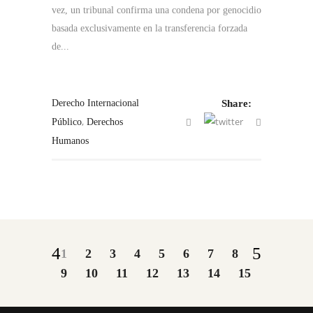
vez, un tribunal confirma una condena por genocidio
basada exclusivamente en la transferencia forzada
de...
Derecho Internacional
Share:
,
Público
Derechos
Humanos
1
2
3
4
5
6
7
8
9
10
11
12
13
14
15