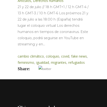
Artículos
,
Derechos humanos
21 y 22 de julio // 18 h GMT+1 / 12 h GMT-4 /
13 h GMT-3 / 10 h GMT-6 Los próximos 21 y
22 de julio a las 18:00 h (España) tendrá
lugar el coloquio virtual Los derechos
humanos en tiempos de coronavirus. Este
coloquio, podrá seguirse en YouTube en
streaming y en...
cambio climático
,
coloquio
,
covid
,
fake news
,
feminismo
,
igualdad
,
migrantes
,
refugiados
Share: