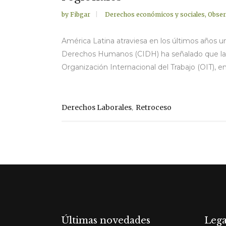
by
Fibgar
Derechos económicos y sociales
,
Obser
América Latina atraviesa en los últimos años u
Derechos Humanos (CIDH) ha señalado que la re
Organización Internacional del Trabajo (OIT), e
,
Derechos Laborales
Retroceso
Últimas novedades
Lega