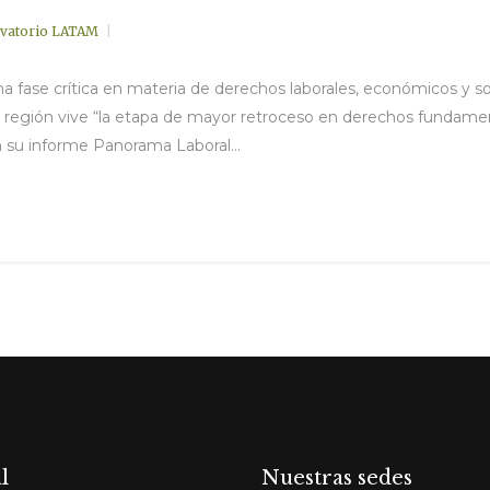
vatorio LATAM
na fase crítica en materia de derechos laborales, económicos y s
gión vive “la etapa de mayor retroceso en derechos fundamenta
n su informe Panorama Laboral...
l
Nuestras sedes