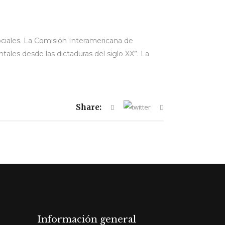
ociales. La Comisión Interamericana de
les desde las dictaduras del siglo XX”. La
Share:
Información general