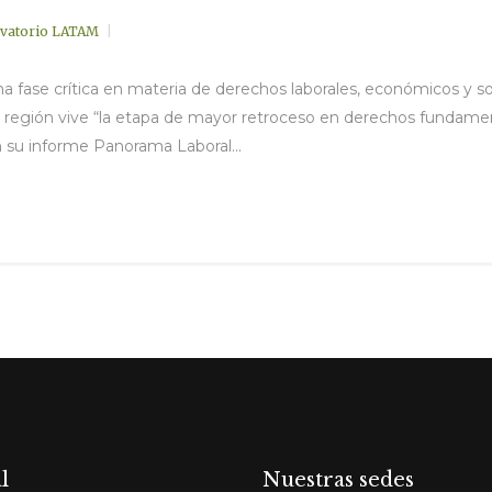
vatorio LATAM
na fase crítica en materia de derechos laborales, económicos y s
gión vive “la etapa de mayor retroceso en derechos fundamenta
n su informe Panorama Laboral...
l
Nuestras sedes