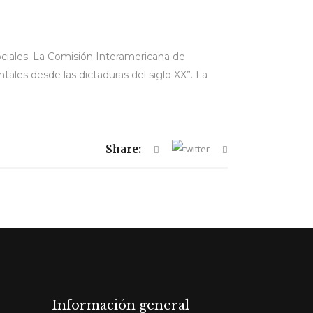
ociales. La Comisión Interamericana de
les desde las dictaduras del siglo XX”. La
Share:
Información general