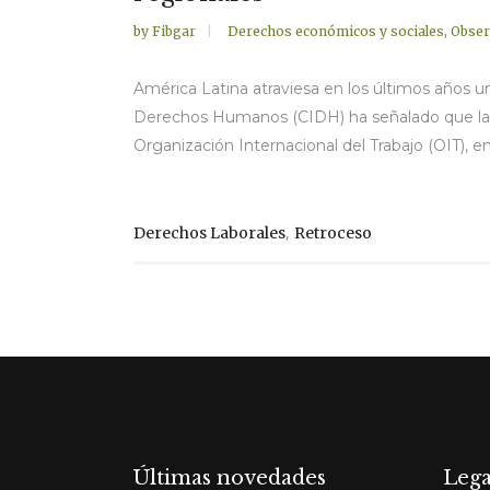
by
Fibgar
Derechos económicos y sociales
,
Obser
América Latina atraviesa en los últimos años u
Derechos Humanos (CIDH) ha señalado que la re
Organización Internacional del Trabajo (OIT), e
,
Derechos Laborales
Retroceso
Últimas novedades
Lega