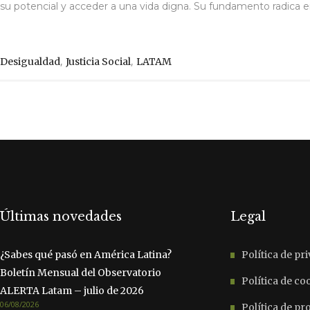
su potencial y acceder a una vida digna. Su fundamento radica en 
,
,
Desigualdad
Justicia Social
LATAM
Últimas novedades
Legal
¿Sabes qué pasó en América Latina?
Política de pr
Boletín Mensual del Observatorio
Política de co
ALERTA Latam – julio de 2026
06/08/2026
Política de p