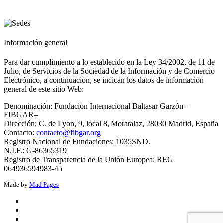
Información general
Para dar cumplimiento a lo establecido en la Ley 34/2002, de 11 de
Julio, de Servicios de la Sociedad de la Información y de Comercio
Electrónico, a continuación, se indican los datos de información
general de este sitio Web:
Denominación: Fundación Internacional Baltasar Garzón –
FIBGAR–
Dirección: C. de Lyon, 9, local 8, Moratalaz, 28030 Madrid, España
Contacto:
contacto@fibgar.org
Registro Nacional de Fundaciones: 1035SND.
N.I.F.: G-86365319
Registro de Transparencia de la Unión Europea: REG
064936594983-45
Made by
Mad Pages
x
facebook
youtube