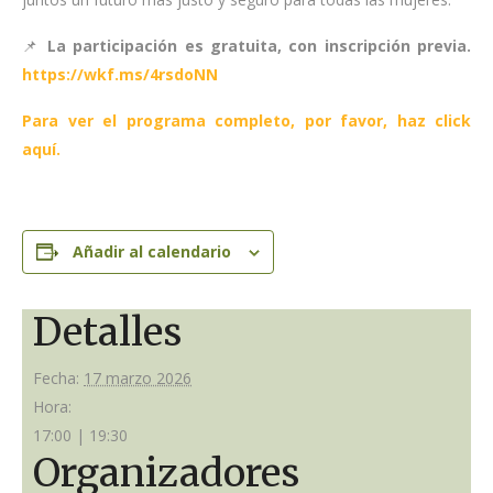
📌
La participación es gratuita, con inscripción previa.
https://wkf.ms/4rsdoNN
Para ver el programa completo, por favor, haz
click
aquí.
Añadir al calendario
Detalles
Fecha:
17 marzo 2026
Hora:
17:00 | 19:30
Organizadores