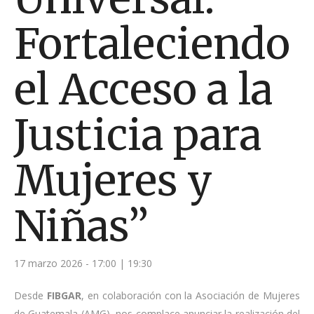
Fortaleciendo
el Acceso a la
Justicia para
Mujeres y
Niñas”
17 marzo 2026 - 17:00
|
19:30
Desde
FIBGAR
, en colaboración con la Asociación de Mujeres
de Guatemala (AMG), nos complace anunciar la realización del