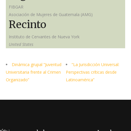
FIBGAR
Asociación de Mujeres de Guatemala (AMG)
Recinto
Instituto de Cervantes de Nueva York
United States
Dinámica grupal “Juventud
“La Jurisdicción Universal:
Universitaria frente al Crimen
Perspectivas críticas desde
Organizado”
Latinoamérica”