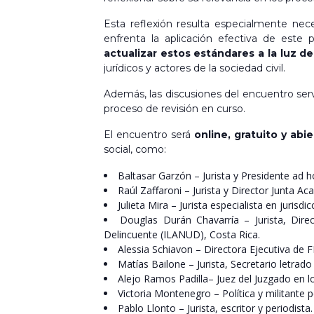
Esta reflexión resulta especialmente nec
enfrenta la aplicación efectiva de este 
actualizar estos estándares a la luz de 
jurídicos y actores de la sociedad civil.
Además, las discusiones del encuentro serv
proceso de revisión en curso.
El encuentro será
online, gratuito y abi
social, como:
Baltasar Garzón – Jurista y Presidente ad
Raúl Zaffaroni – Jurista y Director Junta A
Julieta Mira – Jurista especialista en juris
Douglas Durán Chavarría – Jurista, Dire
Delincuente (ILANUD), Costa Rica.
Alessia Schiavon – Directora Ejecutiva de 
Matías Bailone – Jurista, Secretario letrad
Alejo Ramos Padilla– Juez del Juzgado en lo
Victoria Montenegro – Política y militante
Pablo Llonto – Jurista, escritor y periodista.