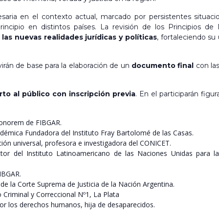
esaria en el contexto actual, marcado por persistentes situac
principio en distintos países. La revisión de los Principios 
las nuevas realidades jurídicas y políticas
, fortaleciendo s
irán de base para la elaboración de un
documento final
con las
erto al público con inscripción previa
. En el participarán figu
 honorem de FIBGAR.
cadémica Fundadora del Instituto Fray Bartolomé de las Casas.
dicción universal, profesora e investigadora del CONICET.
ctor del Instituto Latinoamericano de las Naciones Unidas para l
FIBGAR.
o de la Corte Suprema de Justicia de la Nación Argentina.
 Criminal y Correccional Nº1, La Plata
 por los derechos humanos, hija de desaparecidos.