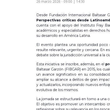
26 marzo 2026 - 09:00
|
14:30
Desde Fundación Internacional Baltasar G
Perspectivas críticas desde Latinoamé
cuenta con el apoyo del Instituto Fray Ba
académicos y especialistas en derechos hum
su desarrollo en América Latina.
El evento plantea una oportunidad poco co
resulte relevante, urgente y cercana. En es
debate sobre la jurisdicción universal a la c
Esta iniciativa se inscribe, además, en el
pr
Baltasar Garzón (FIBGAR) en 2015, los cuale
un avance significativo en su consolidaci
ampliar su alcance a delitos de gran impac
y actualizarlos, incorporando nuevos enfoq
evolutiva de los mismos.
La jornada se estructurará en torno a una c
El objetivo es promover un intercambio crí
reflexionar sobre su relevancia en los proce