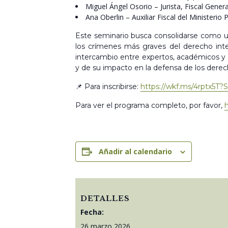
Miguel Ángel Osorio – Jurista, Fiscal Gene
Ana Oberlin – Auxiliar Fiscal del Ministerio 
Este seminario busca consolidarse como un 
los crímenes más graves del derecho inter
intercambio entre expertos, académicos y a
y de su impacto en la defensa de los der
📌 Para inscribirse:
https://wkf.ms/4rptx5T?
Para ver el programa completo, por favor,
h
Añadir al calendario
DETALLES
Fecha:
26 marzo 2026