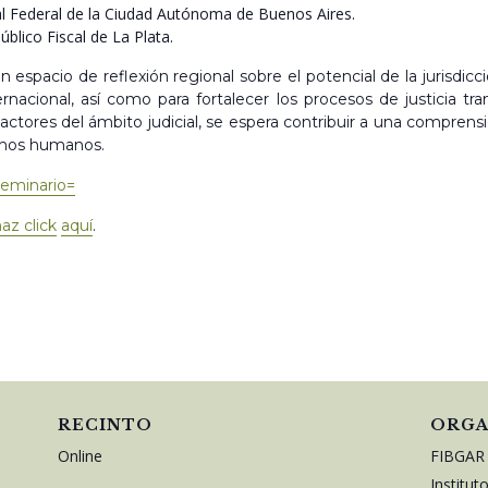
ral Federal de la Ciudad Autónoma de Buenos Aires.
Público Fiscal de La Plata.
espacio de reflexión regional sobre el potencial de la jurisdicc
nacional, así como para fortalecer los procesos de justicia tra
ctores del ámbito judicial, se espera contribuir a una comprens
echos humanos.
Seminario=
az click
aquí
.
RECINTO
ORGA
Online
FIBGAR
Institu