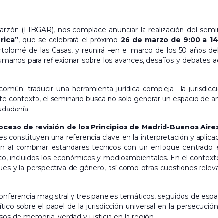
arzón (FIBGAR), nos complace anunciar la realización del semi
rica”
, que se celebrará el próximo
26 de marzo de 9:00 a 14
rtolomé de las Casas, y reunirá –en el marco de los 50 años del
anos para reflexionar sobre los avances, desafíos y debates actu
mún: traducir una herramienta jurídica compleja –la jurisdicci
te contexto, el seminario busca no solo generar un espacio de aná
iudadanía.
oceso de revisión de los Principios de Madrid-Buenos Aire
s constituyen una referencia clave en la interpretación y aplicaci
ón al combinar estándares técnicos con un enfoque centrado en
to, incluidos los económicos y medioambientales. En el contexto 
ues y la perspectiva de género, así como otras cuestiones rele
onferencia magistral y tres paneles temáticos, seguidos de espaci
tico sobre el papel de la jurisdicción universal en la persecució
sos de memoria, verdad y justicia en la región.