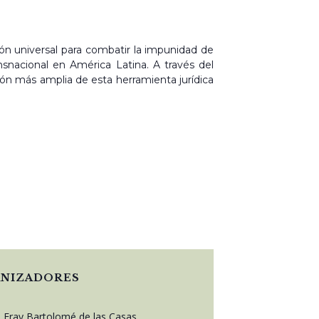
ión universal para combatir la impunidad de
nsnacional en América Latina. A través del
ión más amplia de esta herramienta jurídica
NIZADORES
to Fray Bartolomé de las Casas