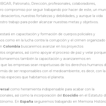
GAR, Patronato, Dirección, profesionales, colaboradores,
tro compromiso por seguir trabajando por hacer de este, un mu
esaciertos, nuestras fortalezas y debilidades, y aunque la vida
stro trabajo para poder alcanzar nuestras metas y objetivos.
estará en capacitación y formación de cuerpos policiales y
os como en la lucha contra la corrupción y el crimen organizado
En
Colombia
buscaremos avanzar en los proyectos
os originarios, así como apoyar el proceso de paz y velar porque
tomaremos también la capacitación y avanzaremos en
do que las empresas sean respetuosas de los derechos humanos 
más de ser responsables con el medioambiente, es decir, con la
ás especies que habitamos el planeta.
versal
como herramienta indispensable para acabar con la
ionales, así como la incorporación del
Ecocidio
en el Estatuto 
autónomo. En
España
seguiremos trabajando en Memoria Históric