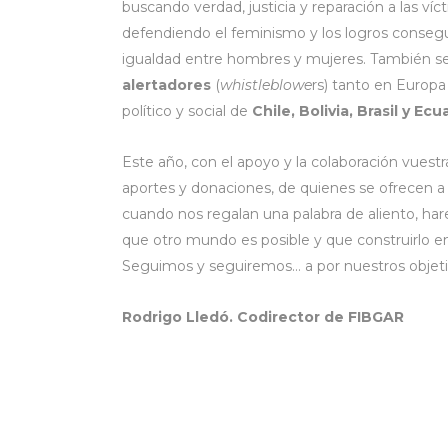
buscando verdad, justicia y reparación a las víc
defendiendo el feminismo y los logros consegu
igualdad entre hombres y mujeres. También 
alertadores
(
whistleblowe
rs) tanto en Europ
político y social de
Chile, Bolivia, Brasil y Ec
Este año, con el apoyo y la colaboración vuest
aportes y donaciones, de quienes se ofrecen 
cuando nos regalan una palabra de aliento, h
que otro mundo es posible y que construirlo e
Seguimos y seguiremos… a por nuestros objet
Rodrigo Lledó. Codirector de FIBGAR