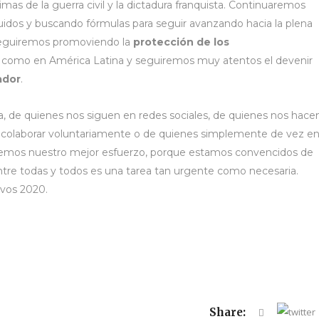
timas de la guerra civil y la dictadura franquista. Continuaremos
idos y buscando fórmulas para seguir avanzando hacia la plena
seguiremos promoviendo la
protección de los
a como en América Latina y seguiremos muy atentos el devenir
uador
.
ra, de quienes nos siguen en redes sociales, de quienes nos hace
a colaborar voluntariamente o de quienes simplemente de vez e
aremos nuestro mejor esfuerzo, porque estamos convencidos de
ntre todas y todos es una tarea tan urgente como necesaria.
ivos 2020.
Share: