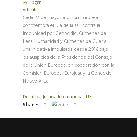
by
Fibgar
Artículos
Cada 23 de mayo, la Unión Europea
conmemora el Día de la UE contra la
Impunidad por Genocidio, Crímenes de
Lesa Humanidad y Crímenes de Guerra,
una iniciativa impulsada desde 2016 bajo
los auspicios de la Presidencia del Consejo
de la Unión Europea, en cooperación con la
Comisión Europea, Eurojust y la Genocide
Network. La...
Desafíos
,
Justicia Internacional
,
UE
Share: