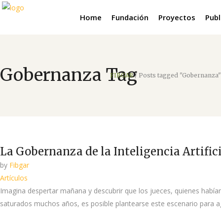
Home
Fundación
Proyectos
Publ
Gobernanza Tag
FIBGAR
/
Posts tagged "Gobernanza"
La Gobernanza de la Inteligencia Artific
by
Fibgar
Artículos
Imagina despertar mañana y descubrir que los jueces, quienes habían
saturados muchos años, es posible plantearse este escenario para agil