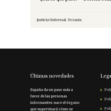
,
Justicia Universal
Ucrania
Últimas novedades
Lega
España da un paso más a
Polí
favor de las personas
Polí
informantes: nace el órgano
Pol
que supervisará cómo se