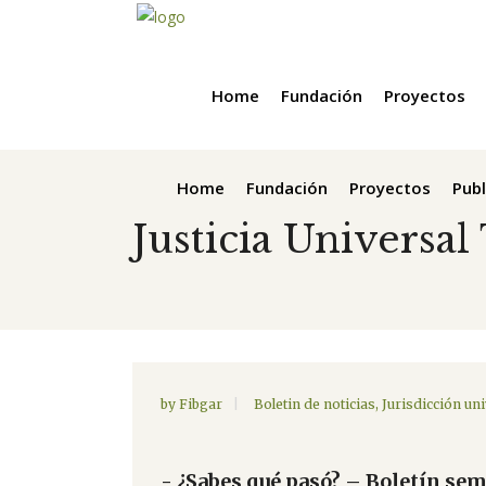
Home
Fundación
Proyectos
Home
Fundación
Proyectos
Publ
Justicia Universal
by
Fibgar
Boletin de noticias
,
Jurisdicción uni
- ¿Sabes qué pasó? – Boletín sem