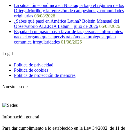
La situación económica en Nicaragua bajo el régimen de los
Ortega-Murillo y la represión de campesinos y comunidades
originarias
08/08/2026
¿Sabes qué pasó en América Latina? Boletín Mensual del
Observatorio ALERTA Latam – julio de 2026
06/08/2026
España da un paso más a favor de las personas informantes:
nace el órgano que supervisará cómo se protege a quien
comunica irregularidades
01/08/2026
Legal
Política de privacidad
Política de cookies
Política de protección de menores
Nuestras sedes
Información general
Para dar cumplimiento a lo establecido en la Ley 34/2002, de 11 de