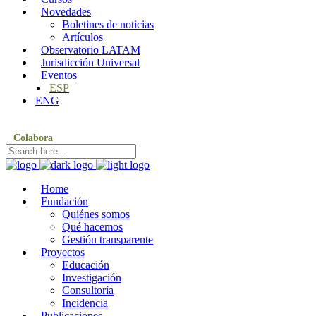
Novedades
Boletines de noticias
Artículos
Observatorio LATAM
Jurisdicción Universal
Eventos
ESP
ENG
Colabora
Home
Fundación
Quiénes somos
Qué hacemos
Gestión transparente
Proyectos
Educación
Investigación
Consultoría
Incidencia
Publicaciones