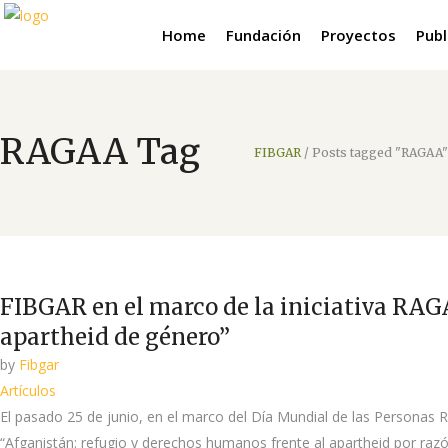
Home
Fundación
Proyectos
Publ
RAGAA Tag
FIBGAR
/
Posts tagged "RAGAA"
FIBGAR en el marco de la iniciativa RAGA
apartheid de género”
by
Fibgar
Artículos
El pasado 25 de junio, en el marco del Día Mundial de las Personas R
“Afganistán: refugio y derechos humanos frente al apartheid por razón