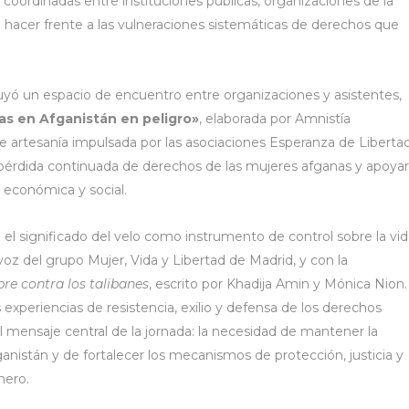
 coordinadas entre instituciones públicas, organizaciones de la
ra hacer frente a las vulneraciones sistemáticas de derechos que
cluyó un espacio de encuentro entre organizaciones y asistentes,
as en Afganistán en peligro»
, elaborada por Amnistía
de artesanía impulsada por las asociaciones Esperanza de Liberta
a pérdida continuada de derechos de las mujeres afganas y apoyar
a económica y social.
 el significado del velo como instrumento de control sobre la vi
avoz del grupo Mujer, Vida y Libertad de Madrid, y con la
bre contra los talibanes
, escrito por Khadija Amin y Mónica Nion.
experiencias de resistencia, exilio y defensa de los derechos
 mensaje central de la jornada: la necesidad de mantener la
ganistán y de fortalecer los mecanismos de protección, justicia y
nero.