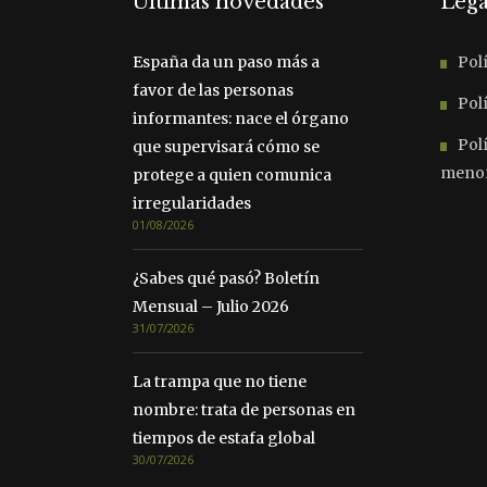
Últimas novedades
Lega
España da un paso más a
Polí
favor de las personas
Polí
informantes: nace el órgano
Pol
que supervisará cómo se
meno
protege a quien comunica
irregularidades
01/08/2026
¿Sabes qué pasó? Boletín
Mensual – Julio 2026
31/07/2026
La trampa que no tiene
nombre: trata de personas en
tiempos de estafa global
30/07/2026