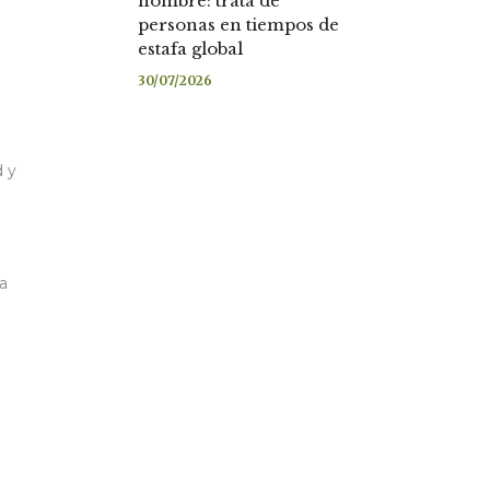
nombre: trata de
personas en tiempos de
estafa global
30/07/2026
d y
da