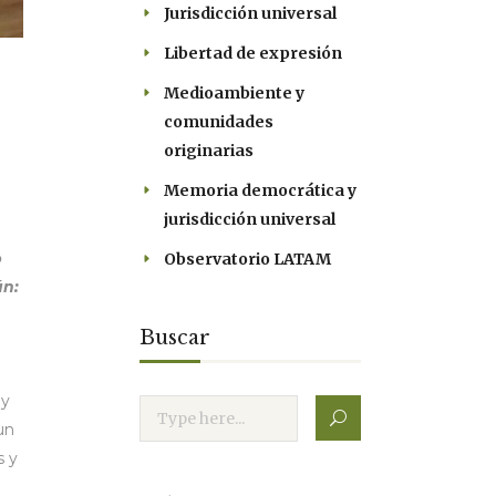
Jurisdicción universal
Libertad de expresión
Medioambiente y
comunidades
originarias
Memoria democrática y
jurisdicción universal
o
Observatorio LATAM
án:
a
Buscar
 y
un
s y