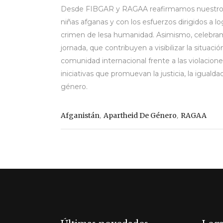
Desde FIBGAR y RAGAA reafirmamos nuestro c
niñas afganas y con los esfuerzos dirigidos a 
crimen de lesa humanidad. Asimismo, celebram
jornada, que contribuyen a visibilizar la situaci
comunidad internacional frente a las violacio
iniciativas que promuevan la justicia, la igual
género.
,
,
Afganistán
Apartheid De Género
RAGAA