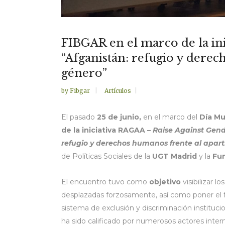
FIBGAR en el marco de la ini
“Afganistán: refugio y derec
género”
by
Fibgar
Artículos
El pasado
25 de junio,
en el marco del
Día Mu
de la iniciativa RAGAA –
Raise Against Gend
refugio y derechos humanos frente al apart
de Políticas Sociales de la
UGT Madrid
y la
Fun
El encuentro tuvo como
objetivo
visibilizar 
desplazadas forzosamente, así como poner el f
sistema de exclusión y discriminación institu
ha sido calificado por numerosos actores inte