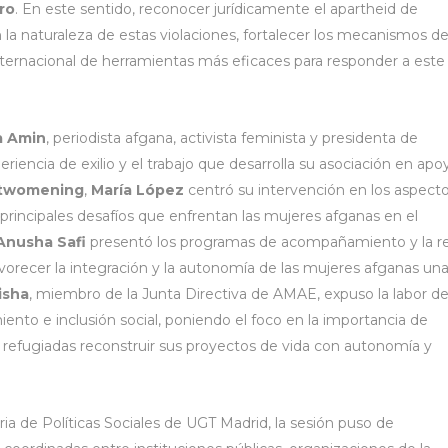
ro
. En este sentido, reconocer jurídicamente el apartheid de
 la naturaleza de estas violaciones, fortalecer los mecanismos d
nternacional de herramientas más eficaces para responder a este
a Amin
, periodista afgana, activista feminista y presidenta de
iencia de exilio y el trabajo que desarrolla su asociación en apo
twomening
,
María López
centró su intervención en los aspect
s principales desafíos que enfrentan las mujeres afganas en el
Anusha Safi
presentó los programas de acompañamiento y la r
avorecer la integración y la autonomía de las mujeres afganas un
isha
, miembro de la Junta Directiva de AMAE, expuso la labor de
nto e inclusión social, poniendo el foco en la importancia de
es refugiadas reconstruir sus proyectos de vida con autonomía y
ria de Políticas Sociales de UGT Madrid, la sesión puso de