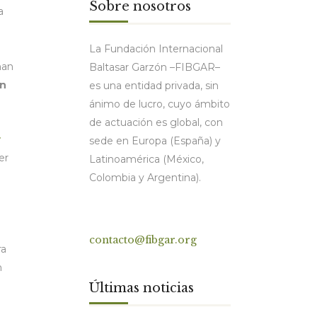
Sobre nosotros
a
La Fundación Internacional
han
Baltasar Garzón –FIBGAR–
ón
es una entidad privada, sin
ánimo de lucro, cuyo ámbito
de actuación es global, con
:
sede en Europa (España) y
er
Latinoamérica (México,
Colombia y Argentina).
Contacto
contacto@fibgar.org
ra
n
Últimas noticias