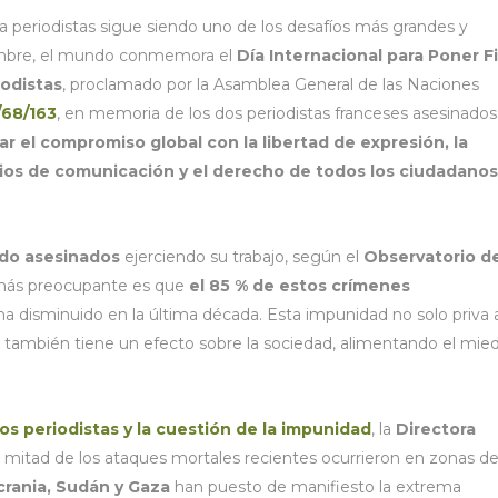
a periodistas sigue siendo uno de los desafíos más grandes y
embre, el mundo conmemora el
Día Internacional para Poner F
iodistas
, proclamado por la Asamblea General de las Naciones
/68/163
, en memoria de los dos periodistas franceses asesinados
ar el compromiso global con la libertad de expresión, la
ios de comunicación y el derecho de todos los ciudadanos
ido asesinados
ejerciendo su trabajo, según el
Observatorio d
 más preocupante es que
el 85 % de estos crímenes
 ha disminuido en la última década. Esta impunidad no solo priva 
 que también tiene un efecto sobre la sociedad, alimentando el mie
os periodistas y la cuestión de la impunidad
, la
Directora
 mitad de los ataques mortales recientes ocurrieron en zonas d
crania, Sudán y Gaza
han puesto de manifiesto la extrema