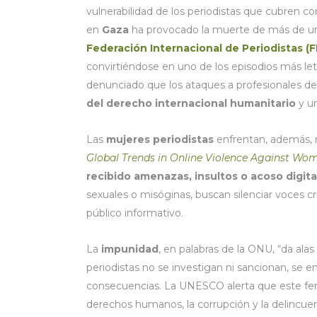
vulnerabilidad de los periodistas que cubren c
en
Gaza
ha provocado la muerte de más de un 
Federación Internacional de Periodistas (F
convirtiéndose en uno de los episodios más le
denunciado que los ataques a profesionales de
del derecho internacional humanitario
y u
Las
mujeres periodistas
enfrentan, además, 
Global Trends in Online Violence Against Wom
recibido amenazas, insultos o acoso digita
sexuales o misóginas, buscan silenciar voces crít
público informativo.
La
impunidad
, en palabras de la ONU, “da alas
periodistas no se investigan ni sancionan, se 
consecuencias. La UNESCO alerta que este fen
derechos humanos, la corrupción y la delincuen