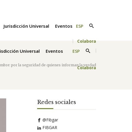
Jurisdicción Universal
Eventos
ESP
Colabora
risdicción Universal
Eventos
ESP
embre: por la seguridad de quienes informan la verdad
Colabora
Redes sociales
@Fibgar
FIBGAR