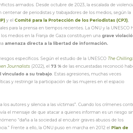
onflictos armados. Desde octubre de 2023, la escalada de violenci
centenar de periodistas y trabajadores de los medios, según la
IP)
y el
Comité para la Protección de los Periodistas (CPJ)
,
tales para la prensa en tiempos recientes. La ONU y la UNESCO 
 los medios en la Franja de Gaza constituyen una
grave violaci
na
amenaza directa a la libertad de información.
riesgos específicos. Según el estudio de la UNESCO
The Chilling
en Journalists
(2022), el
73 %
de las encuestadas reconoció hab
l vinculado a su trabajo
. Estas agresiones, muchas veces
icas y restringir la participación de las mujeres en el espacio
 a los autores y silencia a las víctimas”. Cuando los crímenes cont
envía el mensaje de que atacar a quienes informan es un riesgo si
ómeno “daña a la sociedad al encubrir graves abusos de los
cia.” Frente a ello, la ONU puso en marcha en 2012 el
Plan de