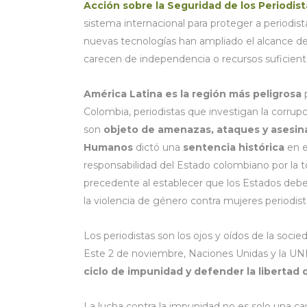
Acción sobre la Seguridad de los Periodist
sistema internacional para proteger a periodista
nuevas tecnologías han ampliado el alcance de l
carecen de independencia o recursos suficiente
América Latina es la región más peligrosa
p
Colombia, periodistas que investigan la corrup
son
objeto de amenazas, ataques y asesin
Humanos
dictó una
sentencia histórica
en e
responsabilidad del Estado colombiano por la to
precedente al establecer que los Estados debe
la violencia de género contra mujeres periodist
Los periodistas son los ojos y oídos de la socie
Este 2 de noviembre, Naciones Unidas y la U
ciclo de impunidad y defender la libertad 
La lucha contra la impunidad no es solo una cau