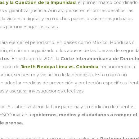
as y la Cuestión de la Impunidad
,
el primer marco coordinado 
s y garantizar justicia. Aún así, persisten enormes desafíos: las
a violencia digital, y en muchos países los sistemas judiciales
s para investigar los casos.
ara ejercer el periodismo. En países como México, Honduras o
ción, el crimen organizado o los abusos de las fuerzas de segurid
atos
. En octubre de 2021, la
Corte Interamericana de Derech
l caso de
Jineth Bedoya Lima vs. Colombia
, reconociendo la
rtura, secuestro y violación de la periodista. Esto marcó un
n adoptar medidas de prevención y protección específicas frent
as y asegurar investigaciones efectivas.
dad. Su labor sostiene la transparencia y la rendición de cuentas.
NESCO invitan a
gobiernos, medios y ciudadanos a romper el
de prensa.
sa de los periodistas, sino una tarea colectiva.
Proteger la ver