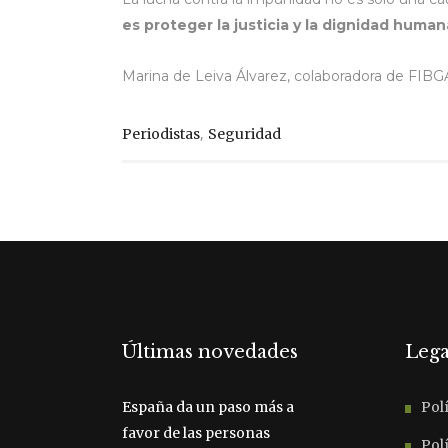
es proteger la justicia y la dignidad human
Marina de Leiva Álvarez, colaboradora de FIBG
,
Periodistas
Seguridad
Últimas novedades
Lega
España da un paso más a
Polí
favor de las personas
Polí