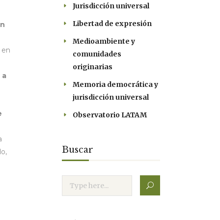
Jurisdicción universal
Libertad de expresión
in
Medioambiente y
 en
comunidades
originarias
 a
Memoria democrática y
jurisdicción universal
e
Observatorio LATAM
a
Buscar
do,
e