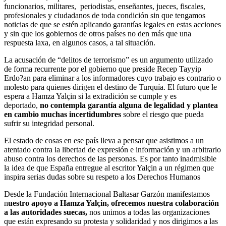
funcionarios, militares, periodistas, enseñantes, jueces, fiscales,
profesionales y ciudadanos de toda condición sin que tengamos
noticias de que se estén aplicando garantías legales en estas acciones
y sin que los gobiernos de otros países no den más que una
respuesta laxa, en algunos casos, a tal situación.
La acusación de “delitos de terrorismo” es un argumento utilizado
de forma recurrente por el gobierno que preside Recep Tayyip
Erdo?an para eliminar a los informadores cuyo trabajo es contrario o
molesto para quienes dirigen el destino de Turquía. El futuro que le
espera a Hamza Yalçin si la extradición se cumple y es
deportado,
no contempla garantía alguna de legalidad y plantea
en cambio muchas incertidumbres
sobre el riesgo que pueda
sufrir su integridad personal.
El estado de cosas en ese país lleva a pensar que asistimos a un
atentado contra la libertad de expresión e información y un arbitrario
abuso contra los derechos de las personas. Es por tanto inadmisible
la idea de que España entregue al escritor Yalçin a un régimen que
inspira serias dudas sobre su respeto a los Derechos Humanos
Desde la Fundación Internacional Baltasar Garzón manifestamos
n
uestro apoyo a Hamza Yalçin, ofrecemos nuestra colaboración
a las autoridades suecas,
nos unimos a todas las organizaciones
que están expresando su protesta y solidaridad y nos dirigimos a las