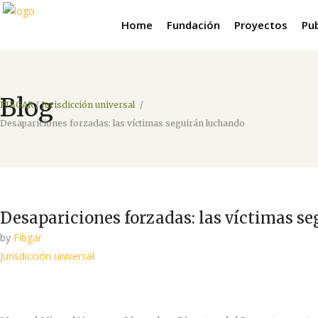
Home
Fundación
Proyectos
Pu
Blog
FIBGAR
/
Jurisdicción universal
/
Desapariciones forzadas: las víctimas seguirán luchando
Desapariciones forzadas: las víctimas s
by
Fibgar
Jurisdicción universal