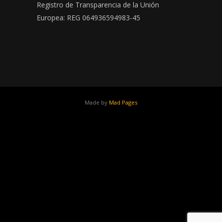
Registro de Transparencia de la Unión
Europea: REG 064936594983-45
Made by
Mad Pages
x
facebook
youtube
instagram
linkedin