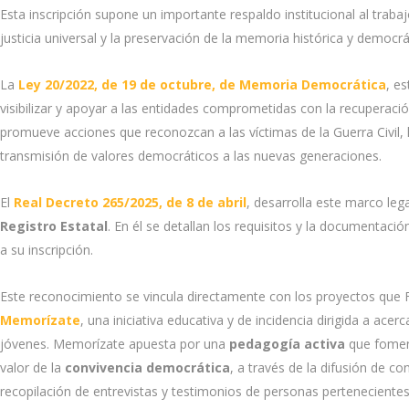
Esta inscripción supone un importante respaldo institucional al tra
justicia universal y la preservación de la memoria histórica y democrá
La
Ley 20/2022, de 19 de octubre, de Memoria Democrática
, e
visibilizar y apoyar a las entidades comprometidas con la recuperac
promueve acciones que reconozcan a las víctimas de la Guerra Civil, la
transmisión de valores democráticos a las nuevas generaciones.
El
Real Decreto 265/2025, de 8 de abril
, desarrolla este marco lega
Registro Estatal
. En él se detallan los requisitos y la documentac
a su inscripción.
Este reconocimiento se vincula directamente con los proyectos que
Memorízate
, una iniciativa educativa y de incidencia dirigida a ace
jóvenes. Memorízate apuesta por una
pedagogía activa
que foment
valor de la
convivencia democrática
, a través de la difusión de c
recopilación de entrevistas y testimonios de personas perteneciente