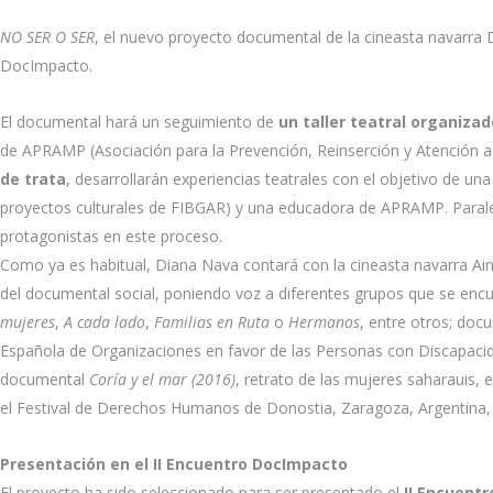
NO SER O SER
, el nuevo proyecto documental de la cineasta navarra 
DocImpacto.
El documental hará un seguimiento de
un taller teatral organiza
de APRAMP (Asociación para la Prevención, Reinserción y Atención a 
de trata
, desarrollarán experiencias teatrales con el objetivo de una o
proyectos culturales de FIBGAR) y una educadora de APRAMP. Parale
protagonistas en este proceso.
Como ya es habitual, Diana Nava contará con la cineasta navarra Ain
del documental social, poniendo voz a diferentes grupos que se enc
mujeres
,
A cada lado
,
Familias en Ruta
o
Hermanos
, entre otros; doc
Española de Organizaciones en favor de las Personas con Discapacida
documental
Coría y el mar (2016)
, retrato de las mujeres saharauis,
el Festival de Derechos Humanos de Donostia, Zaragoza, Argentina, 
Presentación en el II Encuentro DocImpacto
El proyecto ha sido seleccionado para ser presentado el
II Encuentr