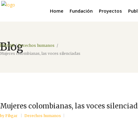
Home
Fundación
Proyectos
Publ
Blog
FIBGAR
/
Derechos humanos
/
Mujeres colombianas, las voces silenciadas
Mujeres colombianas, las voces silencia
by
Fibgar
Derechos humanos