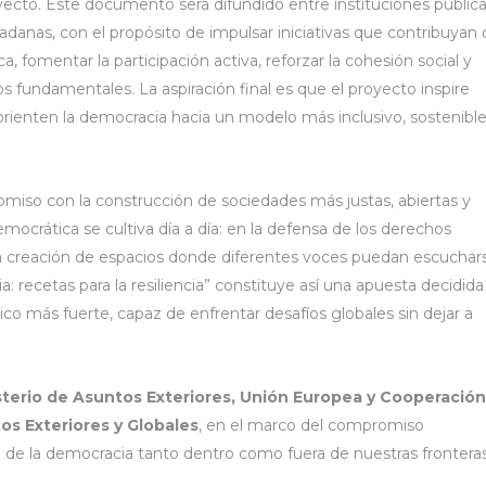
yecto. Este documento será difundido entre instituciones pública
dadanas, con el propósito de impulsar iniciativas que contribuyan
a, fomentar la participación activa, reforzar la cohesión social y
s fundamentales. La aspiración final es que el proyecto inspire
ienten la democracia hacia un modelo más inclusivo, sostenible
omiso con la construcción de sociedades más justas, abiertas y
mocrática se cultiva día a día: en la defensa de los derechos
la creación de espacios donde diferentes voces puedan escuchar
ia: recetas para la resiliencia” constituye así una apuesta decidida
co más fuerte, capaz de enfrentar desafíos globales sin dejar a
sterio de Asuntos Exteriores, Unión Europea y Cooperación
os Exteriores y Globales
, en el marco del compromiso
to de la democracia tanto dentro como fuera de nuestras fronteras