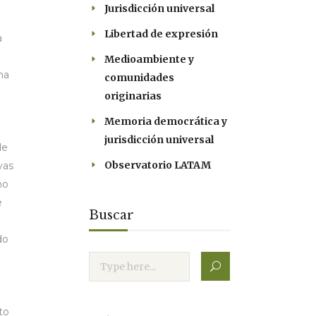
Jurisdicción universal
Libertad de expresión
a
Medioambiente y
na
comunidades
originarias
Memoria democrática y
jurisdicción universal
de
Observatorio LATAM
vas
no
e
Buscar
do
to