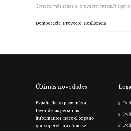
Conoce más sobre el proyecto: https://fibgar.e
,
,
Democracia
Proyecto
Resiliencia
Últimas novedades
Lega
España da un paso más a
Polí
favor de las personas
Polí
informantes: nace el órgano
Pol
que supervisará cómo se