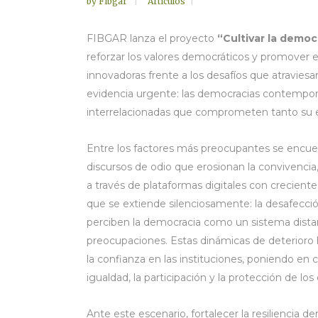
by
Fibgar
Artículos
FIBGAR lanza el proyecto
“Cultivar la democr
reforzar los valores democráticos y promover e
innovadoras frente a los desafíos que atravies
evidencia urgente: las democracias contempo
interrelacionadas que comprometen tanto su es
Entre los factores más preocupantes se encuentra
discursos de odio que erosionan la convivencia,
a través de plataformas digitales con crecient
que se extiende silenciosamente: la desafecci
perciben la democracia como un sistema distan
preocupaciones. Estas dinámicas de deterioro h
la confianza en las instituciones, poniendo en 
igualdad, la participación y la protección de l
Ante este escenario, fortalecer la resiliencia 