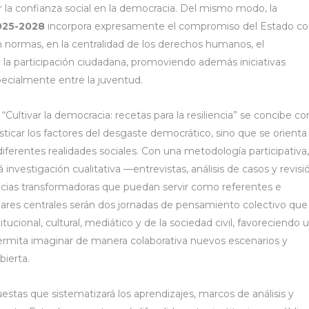
r la confianza social en la democracia. Del mismo modo, la
2025-2028
incorpora expresamente el compromiso del Estado c
n normas, en la centralidad de los derechos humanos, el
y la participación ciudadana, promoviendo además iniciativas
pecialmente entre la juventud.
“Cultivar la democracia: recetas para la resiliencia” se concibe c
osticar los factores del desgaste democrático, sino que se orienta
diferentes realidades sociales. Con una metodología participativa,
rá investigación cualitativa —entrevistas, análisis de casos y revisi
ncias transformadoras que puedan servir como referentes e
ilares centrales serán dos jornadas de pensamiento colectivo que
ucional, cultural, mediático y de la sociedad civil, favoreciendo 
 permita imaginar de manera colaborativa nuevos escenarios y
bierta.
stas que sistematizará los aprendizajes, marcos de análisis y