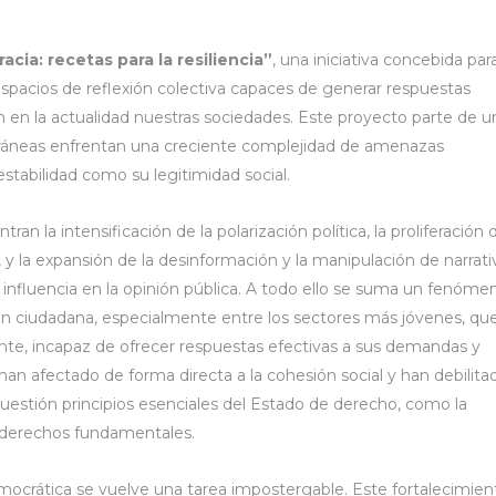
acia: recetas para la resiliencia”
, una iniciativa concebida par
spacios de reflexión colectiva capaces de generar respuestas
an en la actualidad nuestras sociedades. Este proyecto parte de u
ráneas enfrentan una creciente complejidad de amenazas
tabilidad como su legitimidad social.
n la intensificación de la polarización política, la proliferación 
 y la expansión de la desinformación y la manipulación de narrati
e influencia en la opinión pública. A todo ello se suma un fenóme
ón ciudadana, especialmente entre los sectores más jóvenes, qu
te, incapaz de ofrecer respuestas efectivas a sus demandas y
an afectado de forma directa a la cohesión social y han debilita
cuestión principios esenciales del Estado de derecho, como la
os derechos fundamentales.
democrática se vuelve una tarea impostergable. Este fortalecimien