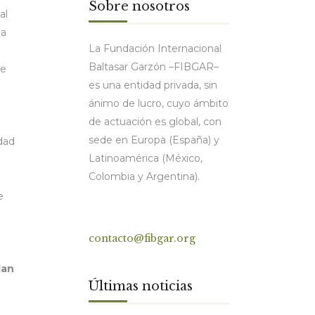
Sobre nosotros
al
ia
La Fundación Internacional
Baltasar Garzón –FIBGAR–
Se
es una entidad privada, sin
.
ánimo de lucro, cuyo ámbito
de actuación es global, con
sede en Europa (España) y
idad
Latinoamérica (México,
Colombia y Argentina).
e
Contacto
contacto@fibgar.org
lan
Últimas noticias