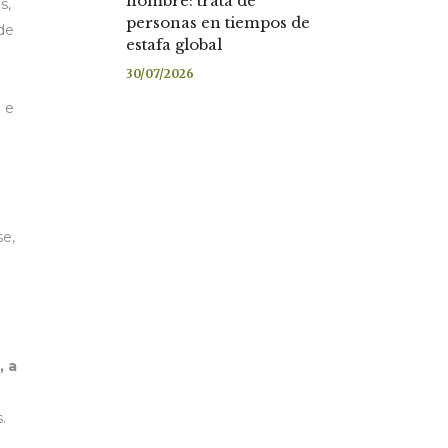
nombre: trata de
s,
personas en tiempos de
 de
estafa global
30/07/2026
 e
se,
, a
.