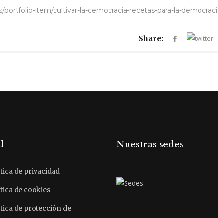
s/portfolio-item/cultivar-la-democracia-recetas-para-la-democraci
Share:
l
Nuestras sedes
tica de privacidad
tica de cookies
ítica de protección de