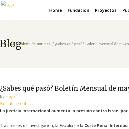
Home
Fundación
Proyectos
Pu
Blog
FIBGAR
/
Boletin de noticias
/
¿Sabes qué pasó? Boletín Mensual de mayo
¿Sabes qué pasó? Boletín Mensual de ma
by
Fibgar
Boletin de noticias
La justicia internacional aumenta la presión contra Israel po
Tras meses de investigación, la Fiscalía de la
Corte Penal Internaci