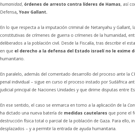
humanidad
,
órdenes de arresto contra líderes de Hamas
, así c
Defensa
, Yoav Gallant.
En lo que respecta a la imputación criminal de Netanyahu y Gallant, l
constitutivas de crímenes de guerra o crímenes de la humanidad, ent
deliberados a la población civil. Desde la Fiscalía, tras describir el e
en que
el derecho a la defensa del Estado israelí no le exime 
humanitario.
En paralelo, además del comentado desarrollo del proceso ante la CP
penal individual – sigue en curso el proceso instado por Sudáfrica an
judicial principal de Naciones Unidades y que dirime disputas entre E
En ese sentido, el caso se enmarca en torno a la aplicación de la
Con
ha dictado una nueva batería de
medidas cautelares
que pone el f
destrucción física total o parcial de la población de Gaza. Para ello, i
desplazados – y a permitir la entrada de ayuda humanitaria.