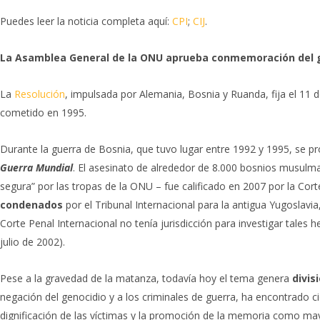
Puedes leer la noticia completa aquí:
CPI
;
CIJ
.
La Asamblea General de la ONU aprueba conmemoración del g
La
Resolución
, impulsada por Alemania, Bosnia y Ruanda, fija el 11 d
cometido en 1995.
Durante la guerra de Bosnia, que tuvo lugar entre 1992 y 1995, se p
Guerra Mundial
. El asesinato de alrededor de 8.000 bosnios musulm
segura” por las tropas de la ONU – fue calificado en 2007 por la Cor
condenados
por el Tribunal Internacional para la antigua Yugoslavia
Corte Penal Internacional no tenía jurisdicción para investigar tales
julio de 2002).
Pese a la gravedad de la matanza, todavía hoy el tema genera
divis
negación del genocidio y a los criminales de guerra, ha encontrado cie
dignificación de las víctimas y la promoción de la memoria como may