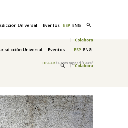
isdicción Universal
Eventos
ESP
ENG
Colabora
Jurisdicción Universal
Eventos
ESP
ENG
FIBGAR
/
Posts tagged "Gaza"
Colabora