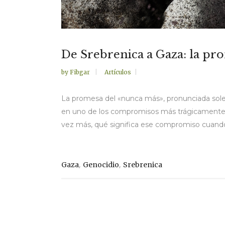
De Srebrenica a Gaza: la pr
by
Fibgar
Artículos
La promesa del «nunca más», pronunciada sole
en uno de los compromisos más trágicamente i
vez más, qué significa ese compromiso cuando 
,
,
Gaza
Genocidio
Srebrenica