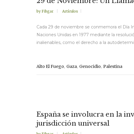
29 de Noviembre: Un Llamado
by
Fibgar
Artículos
Cada 29 de noviembre se conmemora el Día Inte
Naciones Unidas en 1977 mediante la resolución 
inalienables, como el derecho a la autodetermin
,
,
,
Alto El Fuego
Gaza
Genocidio
Palestina
España se involucra en la in
jurisdicción universal
by
Fibgar
Artículos