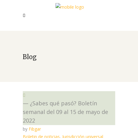
Blog
— ¿Sabes qué pasó? Boletín
semanal del 09 al 15 de mayo de
2022
by
Fibgar
Boletin de noticias
,
Jurisdicción universal