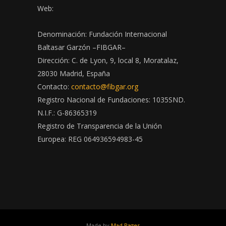
Web:
Denominación: Fundación Internacional
Baltasar Garzón –FIBGAR–
Dirección: C. de Lyon, 9, local 8, Moratalaz,
28030 Madrid, España
Contacto:
contacto@fibgar.org
Registro Nacional de Fundaciones: 1035SND.
N.I.F.: G-86365319
Registro de Transparencia de la Unión
Europea: REG 064936594983-45
Made by
Mad Pages